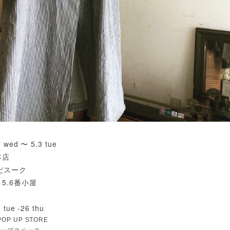
7 wed 〜 5.3 tue
本店
めだスーク
 5.6番小屋
 tue -26 thu
P UP STORE