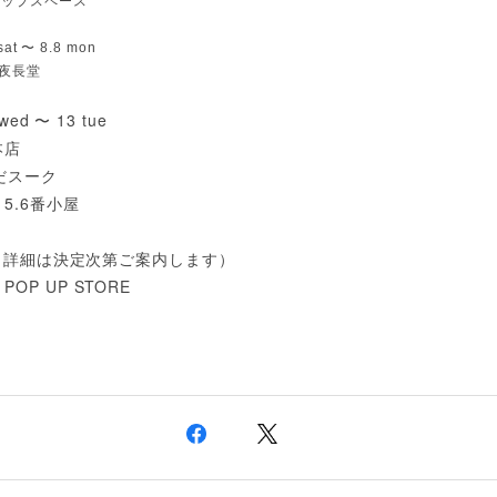
アップスペース
sat 〜 8.8 mon
 夜長堂
 wed 〜 13 tue
本店
めだスーク
 5.6番小屋
11（詳細は決定次第ご案内します）
OP UP STORE